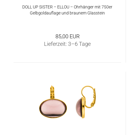
DOLL UP SIS­TER – ELLOU – Ohr­hän­ger mit 750er
Gelb­gold­auf­la­ge und brau­nem Glas­stein
85,00 EUR
Lieferzeit:
3–6 Tage