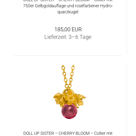
750er Gelb­gold­auf­la­ge und roséfar­be­ner Hy­dro­
quarz­ku­gel
185,00 EUR
Lieferzeit:
3–6 Tage
DOLL UP SIS­TER – CHER­RY BLOOM – Col­lier mit