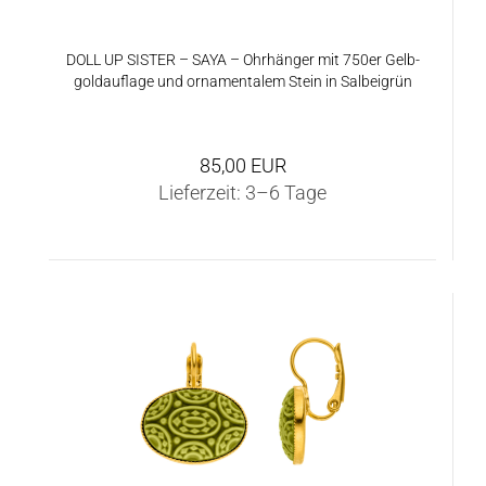
DOLL UP SIS­TER – SAYA – Ohr­hän­ger mit 750er Gelb­
gold­auf­la­ge und or­na­men­ta­lem Stein in Sal­bei­grün
85,00 EUR
Lieferzeit:
3–6 Tage