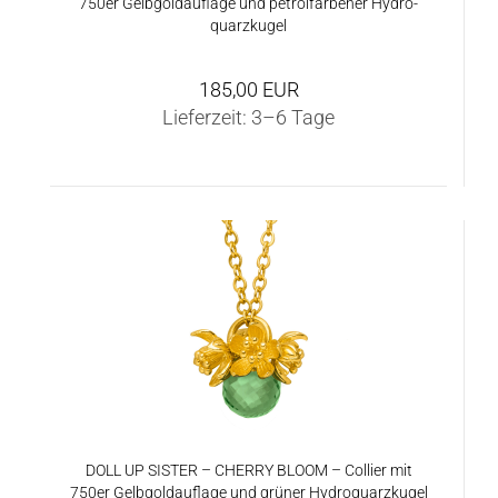
750er Gelb­gold­auf­la­ge und pe­trolfar­be­ner Hy­dro­
quarz­ku­gel
185,00 EUR
Lieferzeit:
3–6 Tage
DOLL UP SIS­TER – CHER­RY BLOOM – Col­lier mit
750er Gelb­gold­auf­la­ge und grü­ner Hy­dro­quarz­ku­gel