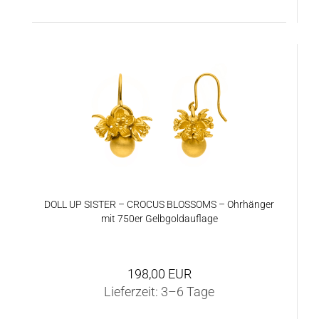
DOLL UP SIS­TER – CRO­CUS BLOS­SOMS – Ohr­hän­ger
mit 750er Gelb­gold­auf­la­ge
198,00 EUR
Lieferzeit:
3–6 Tage