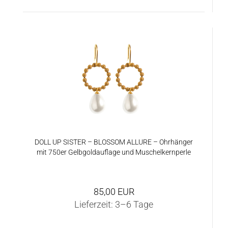
TOP
DOLL UP SIS­TER – BLOS­SOM AL­LU­RE – Ohr­hän­ger
mit 750er Gelb­gold­auf­la­ge und Mu­schel­kern­per­le
85,00 EUR
Lieferzeit:
3–6 Tage