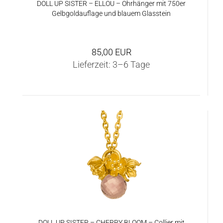
DOLL UP SIS­TER – ELLOU – Ohr­hän­ger mit 750er
Gelb­gold­auf­la­ge und blau­em Glas­stein
85,00 EUR
Lieferzeit:
3–6 Tage
DOLL UP SIS­TER – CHER­RY BLOOM – Col­lier mit