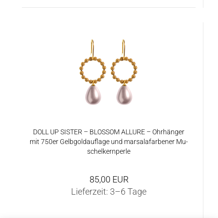
DOLL UP SIS­TER – BLOS­SOM AL­LU­RE – Ohr­hän­ger
mit 750er Gelb­gold­auf­la­ge und mar­sa­lafar­be­ner Mu­
schel­kern­per­le
85,00 EUR
Lieferzeit:
3–6 Tage