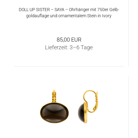
DOLL UP SIS­TER – SAYA – Ohr­hän­ger mit 750er Gelb­
gold­auf­la­ge und or­na­men­ta­lem Stein in Ivory
85,00 EUR
Lieferzeit:
3–6 Tage