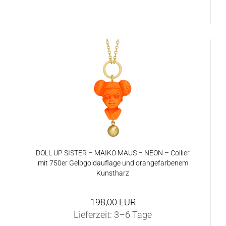
DOLL UP SIS­TER – MAIKO MAUS – NEON – Col­lier
mit 750er Gelb­gold­auf­la­ge und oran­ge­far­be­nem
Kunst­harz
198,00 EUR
Lieferzeit:
3–6 Tage