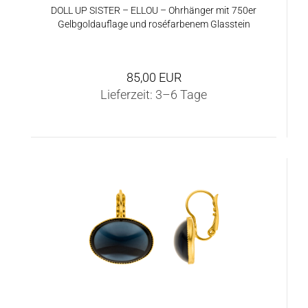
DOLL UP SIS­TER – ELLOU – Ohr­hän­ger mit 750er
Gelb­gold­auf­la­ge und roséfar­be­nem Glas­stein
85,00 EUR
Lieferzeit:
3–6 Tage