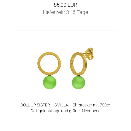
85,00 EUR
Lieferzeit:
3–6 Tage
DOLL UP SIS­TER – SMIL­LA – Ohr­ste­cker mit 750er
Gelb­gold­auf­la­ge und grü­ner Ne­on­per­le