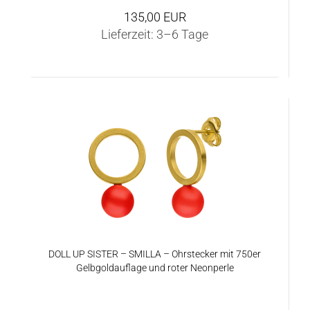
135,00 EUR
Lieferzeit:
3–6 Tage
DOLL UP SIS­TER – SMIL­LA – Ohr­ste­cker mit 750er
Gelb­gold­auf­la­ge und roter Ne­on­per­le