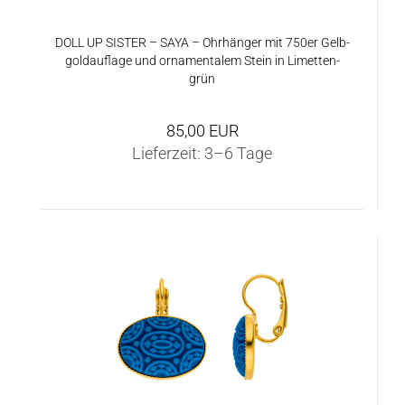
DOLL UP SIS­TER – SAYA – Ohr­hän­ger mit 750er Gelb­
gold­auf­la­ge und or­na­men­ta­lem Stein in Li­met­ten­
grün
85,00 EUR
Lieferzeit:
3–6 Tage