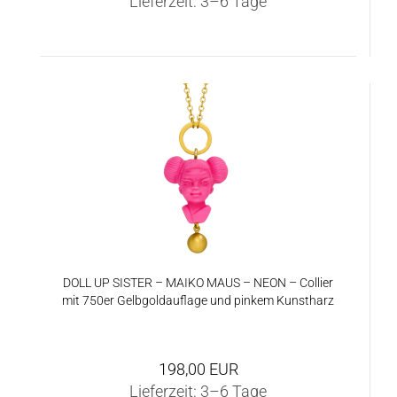
Lieferzeit:
3–6 Tage
DOLL UP SIS­TER – MAIKO MAUS – NEON – Col­lier
mit 750er Gelb­gold­auf­la­ge und pin­kem Kunst­harz
198,00 EUR
Lieferzeit:
3–6 Tage