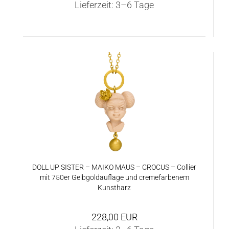
Lieferzeit:
3–6 Tage
DOLL UP SIS­TER – MAIKO MAUS – CRO­CUS – Col­lier
mit 750er Gelb­gold­auf­la­ge und creme­far­be­nem
Kunst­harz
228,00 EUR