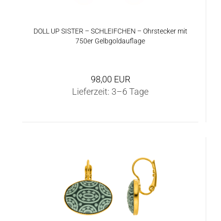
DOLL UP SIS­TER – SCHLEIF­CHEN – Ohr­ste­cker mit
750er Gelb­gold­auf­la­ge
98,00 EUR
Lieferzeit:
3–6 Tage