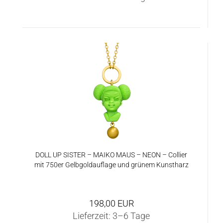
DOLL UP SIS­TER – MAIKO MAUS – NEON – Col­lier
mit 750er Gelb­gold­auf­la­ge und grü­nem Kunst­harz
198,00 EUR
Lieferzeit:
3–6 Tage