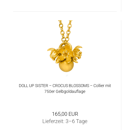
DOLL UP SIS­TER – CRO­CUS BLOS­SOMS – Col­lier mit
750er Gelb­gold­auf­la­ge
165,00 EUR
Lieferzeit:
3–6 Tage