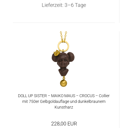
Lieferzeit:
3–6 Tage
DOLL UP SIS­TER – MAIKO MAUS – CRO­CUS – Col­lier
mit 750er Gelb­gold­auf­la­ge und dun­kel­brau­nem
Kunst­harz
228,00 EUR