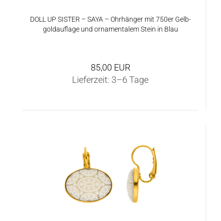
DOLL UP SIS­TER – SAYA – Ohr­hän­ger mit 750er Gelb­
gold­auf­la­ge und or­na­men­ta­lem Stein in Blau
85,00 EUR
Lieferzeit:
3–6 Tage