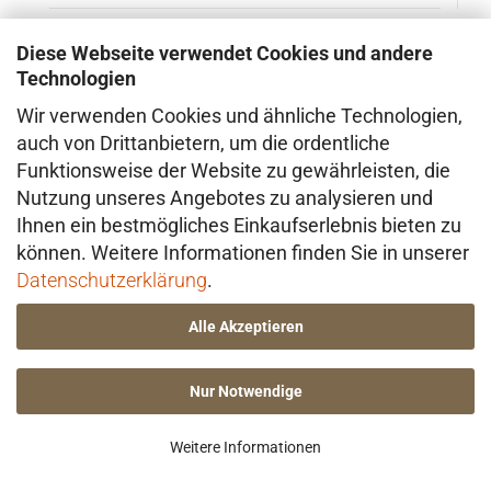
Diese Webseite verwendet Cookies und andere
TOP
Technologien
Wir verwenden Cookies und ähnliche Technologien,
auch von Drittanbietern, um die ordentliche
Funktionsweise der Website zu gewährleisten, die
Nutzung unseres Angebotes zu analysieren und
Ihnen ein bestmögliches Einkaufserlebnis bieten zu
können. Weitere Informationen finden Sie in unserer
Datenschutzerklärung
.
DOLL UP SIS­TER – PURE BLOS­SOM – Ohr­hän­ger mit
750er Gelb­gold­auf­la­ge
Alle Akzeptieren
Nur Notwendige
48,00 EUR
Lieferzeit:
3–6 Tage
Weitere Informationen