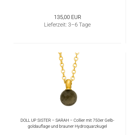
135,00 EUR
Lieferzeit:
3–6 Tage
DOLL UP SIS­TER – SARAH – Col­lier mit 750er Gelb­
gold­auf­la­ge und brau­ner Hy­dro­quarz­ku­gel