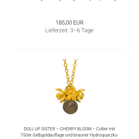
185,00 EUR
Lieferzeit:
3–6 Tage
DOLL UP SIS­TER – CHER­RY BLOOM – Col­lier mit
750er Gelb­gold­auf­la­ge und brau­ner Hy­dro­quarz­ku­