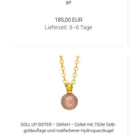
gel
185,00 EUR
Lieferzeit:
3–6 Tage
DOLL UP SIS­TER – SARAH – Col­lier mit 750er Gelb­
gold­auf­la­ge und roséfar­be­ner Hy­dro­quarz­ku­gel