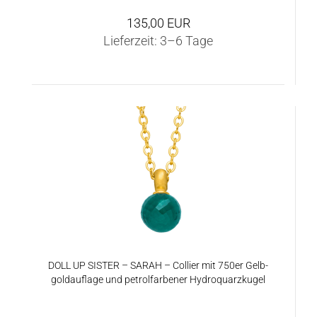
135,00 EUR
Lieferzeit:
3–6 Tage
DOLL UP SIS­TER – SARAH – Col­lier mit 750er Gelb­
gold­auf­la­ge und pe­trolfar­be­ner Hy­dro­quarz­ku­gel