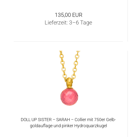
135,00 EUR
Lieferzeit:
3–6 Tage
DOLL UP SIS­TER – SARAH – Col­lier mit 750er Gelb­
gold­auf­la­ge und pin­ker Hy­dro­quarz­ku­gel