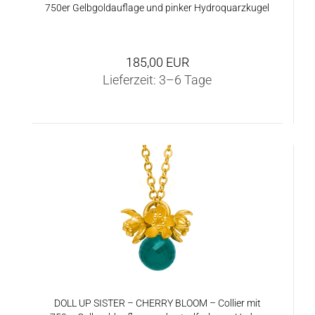
750er Gelb­gold­auf­la­ge und pin­ker Hy­dro­quarz­ku­gel
185,00 EUR
Lieferzeit:
3–6 Tage
DOLL UP SIS­TER – CHER­RY BLOOM – Col­lier mit