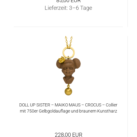
85,00 EUR
Lieferzeit:
3–6 Tage
TOP
DOLL UP SIS­TER – MAIKO MAUS – CRO­CUS – Col­lier
mit 750er Gelb­gold­auf­la­ge und brau­nem Kunst­harz
228,00 EUR