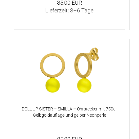
85,00 EUR
Lieferzeit:
3–6 Tage
DOLL UP SIS­TER – SMIL­LA – Ohr­ste­cker mit 750er
Gelb­gold­auf­la­ge und gel­ber Ne­on­per­le