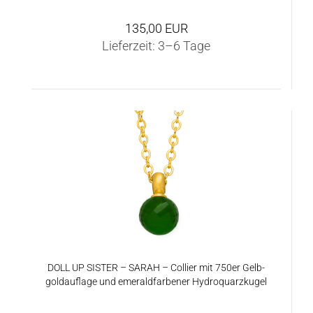
135,00 EUR
Lieferzeit:
3–6 Tage
DOLL UP SIS­TER – SARAH – Col­lier mit 750er Gelb­
gold­auf­la­ge und eme­rald­far­be­ner Hy­dro­quarz­ku­gel