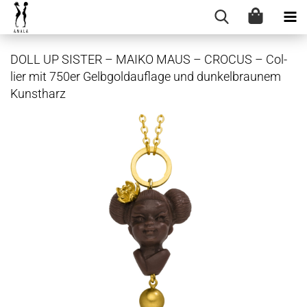
DOLL UP SIS­TER – MAIKO MAUS – CRO­CUS – Col­
lier mit 750er Gelb­gold­auf­la­ge und dun­kel­brau­nem
Kunst­harz