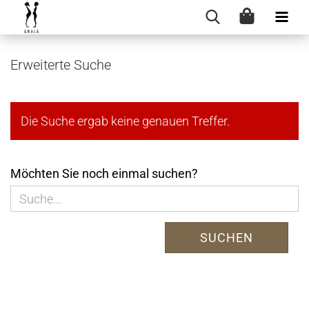
Erweiterte Suche
Die Suche ergab keine genauen Treffer.
MÖCHTEN
Möchten Sie noch einmal suchen?
SIE
NOCH
EINMAL
SUCHEN
SUCHEN?