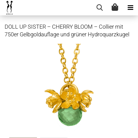
DOLL UP SIS­TER – CHER­RY BLOOM – Col­lier mit
750er Gelb­gold­auf­la­ge und grü­ner Hy­dro­quarz­ku­gel