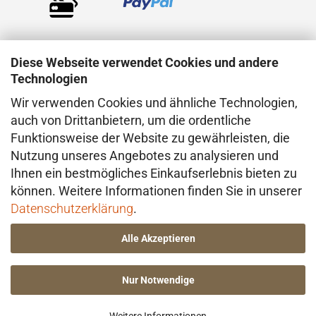
Diese Webseite verwendet Cookies und andere
Technologien
Wir verwenden Cookies und ähnliche Technologien,
VERSAND
auch von Drittanbietern, um die ordentliche
Funktionsweise der Website zu gewährleisten, die
Der Versand erfolgt direkt aus dem Atelier in
Nutzung unseres Angebotes zu analysieren und
Konstanz (Deutschland), in der Regel mit
Ihnen ein bestmögliches Einkaufserlebnis bieten zu
DHL. Bei besonderen Anforderungen –
können. Weitere Informationen finden Sie in unserer
insbesondere im Hinblick auf den Wert oder
Datenschutzerklärung
.
die Beschaffenheit der Ware – erfolgt der
Alle Akzeptieren
Versand ggf. über einen anderen geeigneten
Dienstleister.
Nur Notwendige