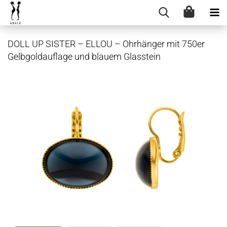
DOLL UP SIS­TER – ELLOU – Ohr­hän­ger mit 750er
Gelb­gold­auf­la­ge und blau­em Glas­stein