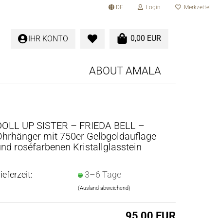
DE
Login
Merkzettel
0,00 EUR
IHR KONTO
ABOUT AMALA
DOLL UP SIS­TER – FRIE­DA BELL –
hr­hän­ger mit 750er Gelb­gold­auf­la­ge
nd roséfar­be­nen Kris­tall­glas­stein
ieferzeit:
3–6 Tage
(Ausland abweichend)
95,00 EUR