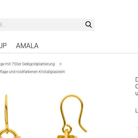
Suche...
UP
AMALA
»
nge mit 750er Gelbgoldplattierung
age und roséfarbenen Kristallglasstein
O
u
L