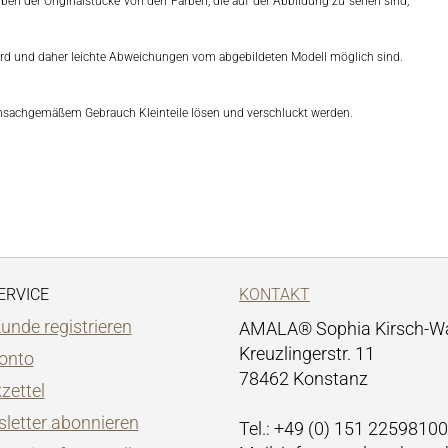
ben der Originalstücke von den Farben, die auf der Abbildung zu sehen sind,
 wird und daher leichte Abweichungen vom abgebildeten Modell möglich sind.
unsachgemäßem Gebrauch Kleinteile lösen und verschluckt werden.
ERVICE
KONTAKT
Kunde registrieren
AMALA® Sophia Kirsch-W
Kreuzlingerstr. 11
Konto
78462 Konstanz
zettel
letter abonnieren
Tel.: +49 (0) 151 22598100