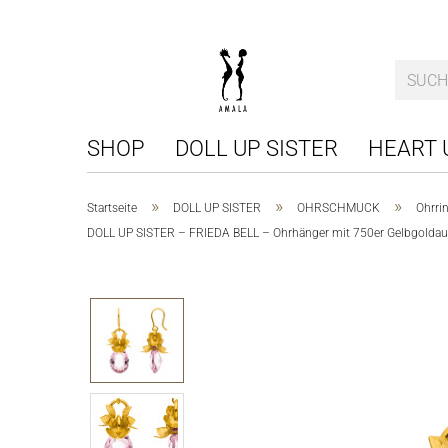
SHOP
DOLL UP SISTER
HEART 
»
»
»
Startseite
DOLL UP SISTER
OHRSCHMUCK
Ohrri
DOLL UP SISTER – FRIEDA BELL – Ohrhänger mit 750er Gelbgoldaufl