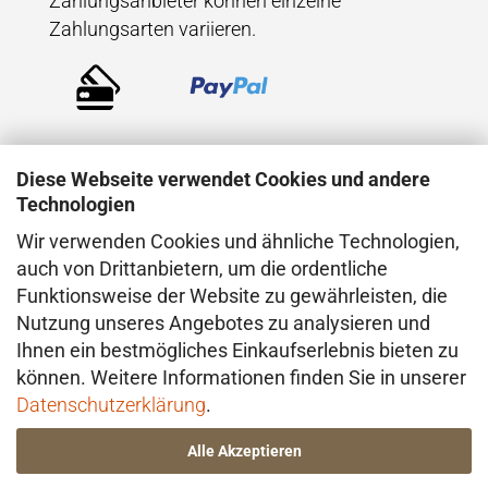
Zahlungsanbieter können einzelne
Zahlungsarten variieren.
Diese Webseite verwendet Cookies und andere
Technologien
Wir verwenden Cookies und ähnliche Technologien,
VERSAND
auch von Drittanbietern, um die ordentliche
Funktionsweise der Website zu gewährleisten, die
Der Versand erfolgt direkt aus dem Atelier in
Nutzung unseres Angebotes zu analysieren und
Konstanz (Deutschland), in der Regel mit
Ihnen ein bestmögliches Einkaufserlebnis bieten zu
DHL. Bei besonderen Anforderungen –
können. Weitere Informationen finden Sie in unserer
insbesondere im Hinblick auf den Wert oder
Datenschutzerklärung
.
die Beschaffenheit der Ware – erfolgt der
Alle Akzeptieren
Versand ggf. über einen anderen geeigneten