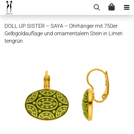
DOLL UP SIS­TER – SAYA – Ohr­hän­ger mit 750er
Gelb­gold­auf­la­ge und or­na­men­ta­lem Stein in Li­met­
ten­grün