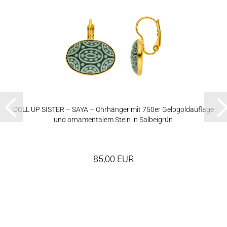
DOLL UP SIS­TER – SAYA – Ohr­hän­ger mit 750er Gelb­gold­auf­la­ge
und or­na­men­ta­lem Stein in Sal­bei­grün
85,00 EUR