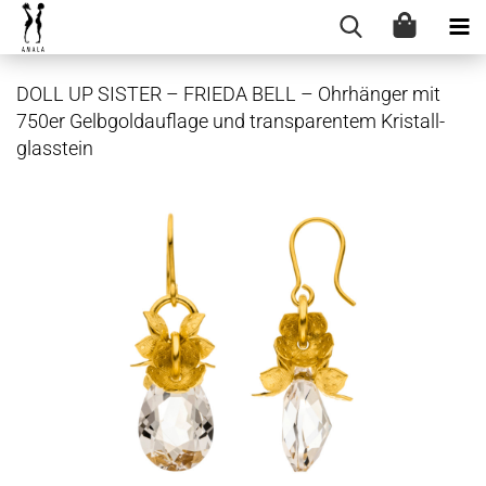
DOLL UP SIS­TER – FRIE­DA BELL – Ohr­hän­ger mit
750er Gelb­gold­auf­la­ge und trans­pa­ren­tem Kris­tall­
glas­stein