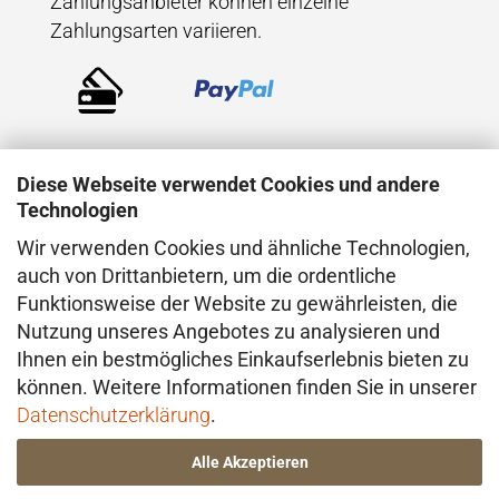
Zahlungsanbieter können einzelne
Zahlungsarten variieren.
Diese Webseite verwendet Cookies und andere
Technologien
Wir verwenden Cookies und ähnliche Technologien,
VERSAND
auch von Drittanbietern, um die ordentliche
Funktionsweise der Website zu gewährleisten, die
Der Versand erfolgt direkt aus dem Atelier in
Nutzung unseres Angebotes zu analysieren und
Konstanz (Deutschland), in der Regel mit
Ihnen ein bestmögliches Einkaufserlebnis bieten zu
DHL. Bei besonderen Anforderungen –
können. Weitere Informationen finden Sie in unserer
insbesondere im Hinblick auf den Wert oder
Datenschutzerklärung
.
die Beschaffenheit der Ware – erfolgt der
Alle Akzeptieren
Versand ggf. über einen anderen geeigneten