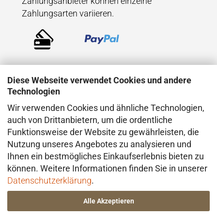
Zahlungsanbieter können einzelne
Zahlungsarten variieren.
Diese Webseite verwendet Cookies und andere
Technologien
Wir verwenden Cookies und ähnliche Technologien,
VERSAND
auch von Drittanbietern, um die ordentliche
Funktionsweise der Website zu gewährleisten, die
Der Versand erfolgt direkt aus dem Atelier in
Nutzung unseres Angebotes zu analysieren und
Konstanz (Deutschland), in der Regel mit
Ihnen ein bestmögliches Einkaufserlebnis bieten zu
DHL. Bei besonderen Anforderungen –
können. Weitere Informationen finden Sie in unserer
insbesondere im Hinblick auf den Wert oder
Datenschutzerklärung
.
die Beschaffenheit der Ware – erfolgt der
Alle Akzeptieren
Versand ggf. über einen anderen geeigneten