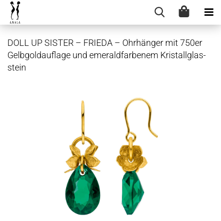
DOLL UP SIS­TER – FRIE­DA – Ohr­hän­ger mit 750er
Gelb­gold­auf­la­ge und eme­rald­far­be­nem Kris­tall­glas­
stein