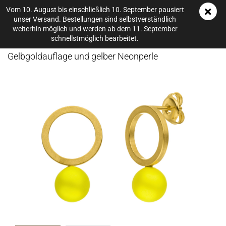
Vom 10. August bis einschließlich 10. September pausiert
unser Versand. Bestellungen sind selbstverständlich
weiterhin möglich und werden ab dem 11. September
schnellstmöglich bearbeitet.
DOLL UP SIS­TER – SMIL­LA – Ohr­ste­cker mit 750er
Gelb­gold­auf­la­ge und gel­ber Ne­on­per­le