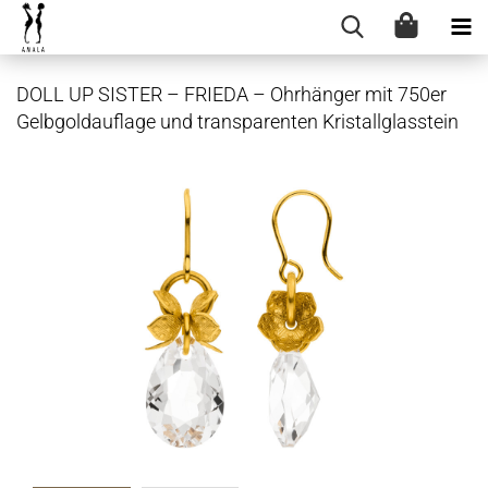
DOLL UP SIS­TER – FRIE­DA – Ohr­hän­ger mit 750er
Gelb­gold­auf­la­ge und trans­pa­ren­ten Kris­tall­glas­stein