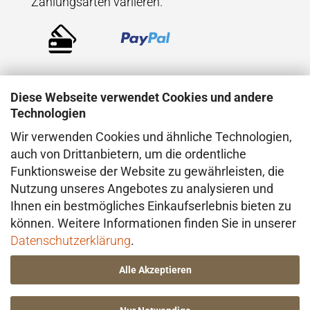
Zahlungsarten variieren.
Diese Webseite verwendet Cookies und andere
Technologien
Wir verwenden Cookies und ähnliche Technologien,
VERSAND
auch von Drittanbietern, um die ordentliche
Funktionsweise der Website zu gewährleisten, die
Der Versand erfolgt direkt aus dem Atelier in
Nutzung unseres Angebotes zu analysieren und
Konstanz (Deutschland), in der Regel mit
Ihnen ein bestmögliches Einkaufserlebnis bieten zu
DHL. Bei besonderen Anforderungen –
können. Weitere Informationen finden Sie in unserer
insbesondere im Hinblick auf den Wert oder
Datenschutzerklärung
.
die Beschaffenheit der Ware – erfolgt der
Alle Akzeptieren
Versand ggf. über einen anderen geeigneten
Dienstleister.