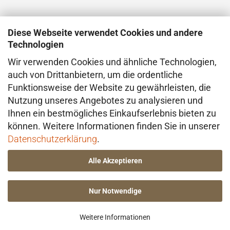
Diese Webseite verwendet Cookies und andere
Technologien
Wir verwenden Cookies und ähnliche Technologien,
VERSAND
auch von Drittanbietern, um die ordentliche
Funktionsweise der Website zu gewährleisten, die
Der Versand erfolgt direkt aus dem Atelier in
Nutzung unseres Angebotes zu analysieren und
Konstanz (Deutschland), in der Regel mit
Ihnen ein bestmögliches Einkaufserlebnis bieten zu
DHL. Bei besonderen Anforderungen –
können. Weitere Informationen finden Sie in unserer
insbesondere im Hinblick auf den Wert oder
Datenschutzerklärung
.
die Beschaffenheit der Ware – erfolgt der
Alle Akzeptieren
Versand ggf. über einen anderen geeigneten
Dienstleister.
Nur Notwendige
Webshop erstellen
Weitere Informationen
mit Gambio.de © 2026