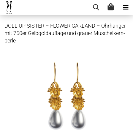
DOLL UP SIS­TER – FLOWER GAR­LAND – Ohr­hän­ger
mit 750er Gelb­gold­auf­la­ge und grau­er Mu­schel­kern­
per­le