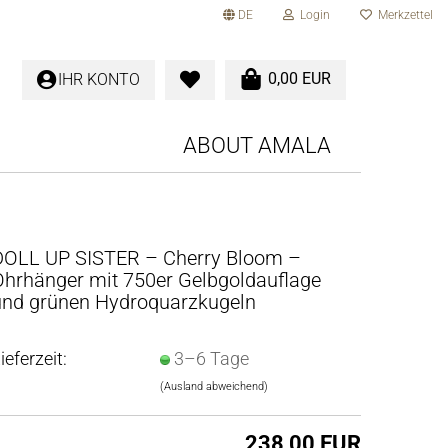
DE
Login
Merkzettel
0,00 EUR
IHR KONTO
ABOUT AMALA
DOLL UP SIS­TER – Cher­ry Bloom –
hr­hän­ger mit 750er Gelb­gold­auf­la­ge
nd grü­nen Hy­dro­quarz­ku­geln
ieferzeit:
3–6 Tage
(Ausland abweichend)
238,00 EUR