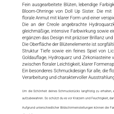
Fein ausgearbeitete Blüten, lebendige Farbigk
Bloom-Ohrringe von Doll Up Sister. Die mit
florale Anmut mit klarer Form und einer verspi
Die an der Creole angebrachte Hydroquarzk
gleichmäßige, intensive Farbwirkung sowie ein
ergänzen das Design mit präziser Brillanz un
Die Oberfläche der Blütenelemente ist sorgfält
Struktur Tiefe sowie ein feines Spiel von L
Goldauflage, Hydroquarz und Zirkoniasteine v
zwischen floraler Leichtigkeit, klarer Formen
Ein besonderes Schmuckdesign für alle, die fl
Verarbeitung und charaktervoller Ausstrahlun
Um die Schönheit deines Schmuckstücks langfristig zu erhalten, 
aufzubewahren. So schützt du es vor Kratzern und Feuchtigkeit, dam
Aufgrund unterschiedlicher Bildschirmeinstellungen können die Far