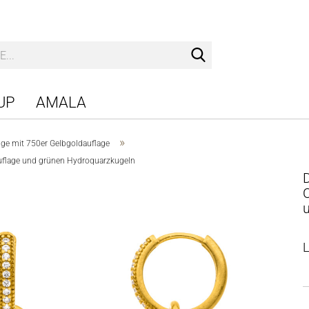
Suche...
UP
AMALA
»
nge mit 750er Gelbgoldauflage
uflage und grünen Hydroquarzkugeln
O
u
L