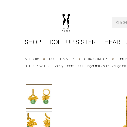
SHOP
DOLL UP SISTER
HEART 
»
»
»
Startseite
DOLL UP SISTER
OHRSCHMUCK
Ohrri
DOLL UP SISTER – Cherry Bloom – Ohrhänger mit 750er Gelbgolda